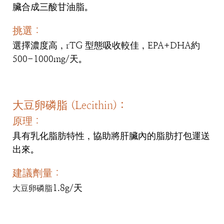
臟合成三酸甘油脂。
挑選：
選擇濃度高，rTG 型態吸收較佳，EPA+DHA約
500-1000mg/天。
大豆卵磷脂 (Lecithin)：
原理：
具有乳化脂肪特性，協助將肝臟內的脂肪打包運送
出來。
建議劑量：
1.8g/天
大豆卵磷脂