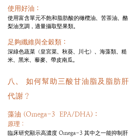
使用好油：
使用富含單元不飽和脂肪酸的橄欖油、苦茶油、酪
梨油烹調，適量攝取堅果類。
足夠纖維與全穀類：
深綠色蔬菜（皇宮菜、秋葵、川七）、海藻類、糙
米、黑米、藜麥、帶皮南瓜。
八、 如何幫助三酸甘油脂及脂肪肝
代謝？
藻油 (Omega-3 EPA/DHA)：
原理：
臨床研究顯示高濃度 Omega-3 其中之一能抑制肝