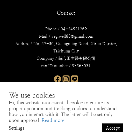
Contact
Phone / 04-24521269
Mail / vegiwell88@gmail.com
Address / No. 57-30, Guangming Road, Xitun District,
Taichung City
Company / 蒔心田生醫有限公司
tax ID number / 93563031
We use cookies
Hi, this website uses essential cookie to ensure its
proper operation and tracking cookies to understand
how you interact with it. The latter will be set only
upon approval.
Read more
English
Settings
Accept