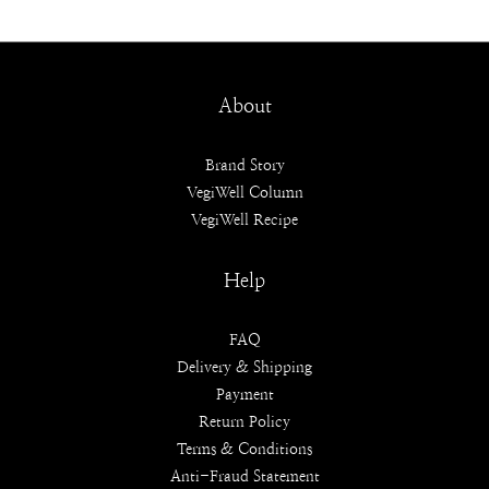
About
Brand Story
VegiWell Column
VegiWell Recipe
Help
FAQ
Delivery & Shipping
Payment
Return Policy
Terms & Conditions
Anti-Fraud Statement