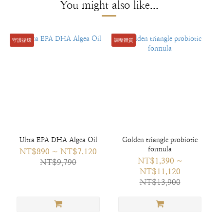
You might also like...
守護循環
調整體質
Ultra EPA DHA Algea Oil
Golden triangle probiotic
formula
NT$890 ~ NT$7,120
NT$1,390 ~
NT$9,790
NT$11,120
NT$13,900