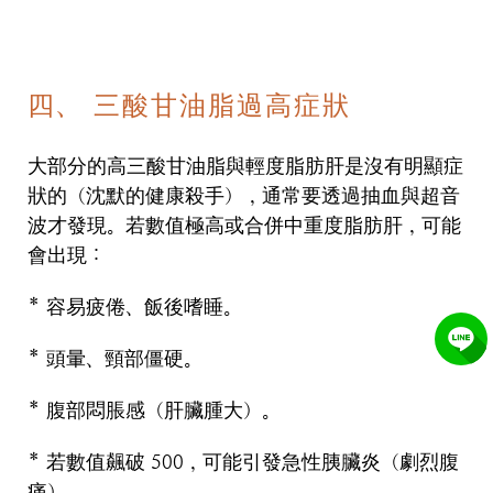
四、 三酸甘油脂過高症狀
大部分的高三酸甘油脂與輕度脂肪肝是沒有明顯症
狀的（沈默的健康殺手），通常要透過抽血與超音
波才發現。若數值極高或合併中重度脂肪肝，可能
會出現：
* 容易疲倦、飯後嗜睡。
* 頭暈、頸部僵硬。
* 腹部悶脹感（肝臟腫大）。
* 若數值飆破 500，可能引發急性胰臟炎（劇烈腹
痛）。