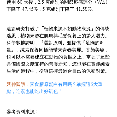
使用
60
天後，
2.5
克組別的關節疼痛評分（
VAS
）
下降了
47.45%
，
5
克組別下降了
41.58%
。
這篇研究打破了「植物來源不如動物來源」的傳統
迷思，植物來源在肌膚與毛髮保養上的驚人潛力。
科學數據證明，『選對原料』並提供『足夠的劑
量』，純素保養同樣能帶來青春美麗。養顏美容，
也可以不需要建立在動物的負擔之上，掌握了這些
具備國際文獻支持的營養新知，您也能在實踐純素
生活的過程中，從容選擇最適合自己的保養對策。
延伸閱讀：
素食膠原蛋白有用嗎？掌握這5大重
點，吃素也能吃出好氣色！
參考資料來源：