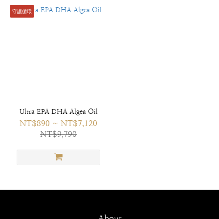
守護循環
Ultra EPA DHA Algea Oil
NT$890 ~ NT$7,120
NT$9,790
About