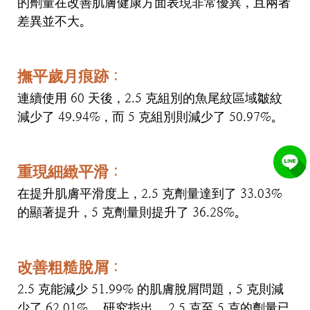
的劑量在改善肌膚健康方面表現非常優異，且兩者
差異並不大。
撫平歲月痕跡
：
連續使用
60
天後，
2.5
克組別的魚尾紋區域皺紋
減少了
49.94%
，而
5
克組別則減少了
50.97%
。
重現細緻平滑
：
在提升肌膚平滑度上，
2.5
克劑量達到了
33.03%
的顯著提升，
5
克劑量則提升了
36.28%
。
改善粗糙脫屑
：
2.5
克能減少
51.99%
的肌膚脫屑問題，
5
克則減
少了
62.01%
。 研究指出，
2.5
克至
5
克的劑量已