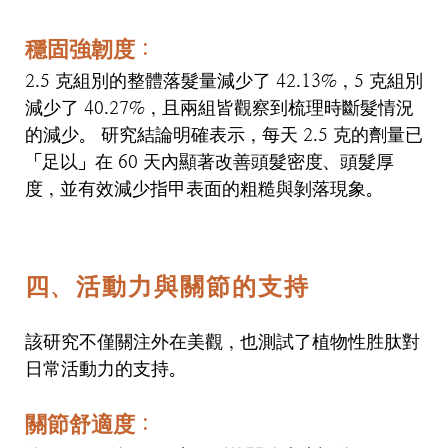
穩固強韌度
：
2.5
克組別的整體落髮量減少了
42.13%
，
5
克組別
減少了
40.27%
，且兩組皆觀察到梳理時斷髮情況
的減少。 研究結論明確表示，每天
2.5
克的劑量已
「足以」在
60
天內顯著改善頭髮密度、頭髮厚
度，並有效減少指甲表面的粗糙與剝落現象。
四、活動力與關節的支持
該研究不僅關注外在美觀，也測試了植物性胜肽對
日常活動力的支持。
關節舒適度
：