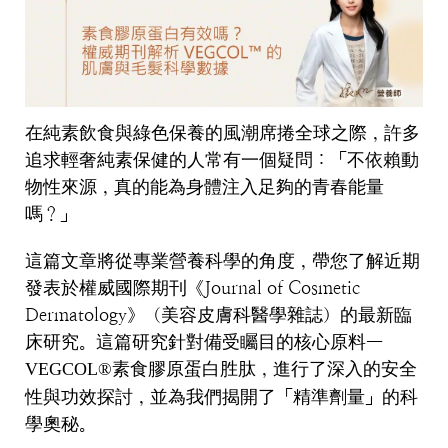
在純素飲食與綠色保養的風潮席捲全球之際，許多
追求輕奢純素保健的人常有一個疑問：「不依賴動
物性來源，真的能為身體注入足夠的青春能量
嗎？」
這篇文章將從專業營養科學的角度，帶您了解近期
發表於權威國際期刊《
Journal of Cosmetic
Dermatology
》（美容皮膚科醫學雜誌）的最新臨
床研究。這篇研究針對備受矚目的核心原料
—
素食膠原蛋白胜肽，進行了深入的安全
VEGCOL®
性與功效探討，並為我們揭開了「精準劑量」的科
學奧秘。