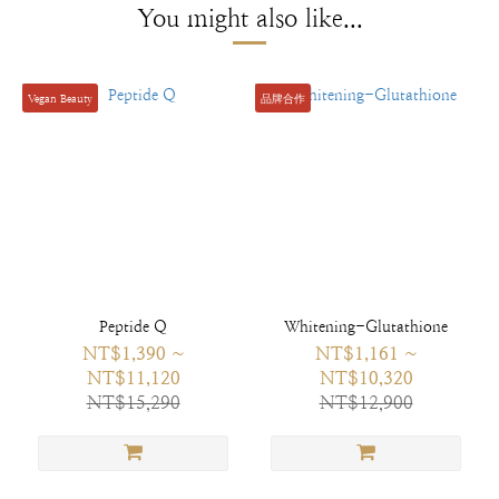
You might also like...
Vegan Beauty
品牌合作
Peptide Q
Whitening-Glutathione
NT$1,390 ~
NT$1,161 ~
NT$11,120
NT$10,320
NT$15,290
NT$12,900