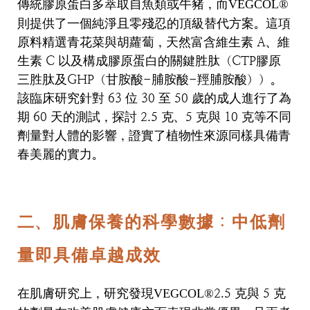
傳統膠原蛋白多萃取自魚類或牛豬，而
VEGCOL®
則提供了一個純淨且零殘忍的頂級替代方案。這項
原料精選青花菜與胡蘿蔔，天然富含維生素
A
、維
生素
C
以及構成膠原蛋白的關鍵胜肽（
CTP
膠原
三胜肽及
GHP
（甘胺酸
-
脯胺酸
-
羥脯胺酸））。
該臨床研究針對
63
位
30
至
50
歲的成人進行了為
期
60
天的測試，探討
2.5
克、
5
克與
10
克等不同
劑量對人體的影響，證實了植物性來源同樣具備青
春美麗的實力。
二、肌膚保養的科學數據：中低劑
量即具備卓越成效
在肌膚研究上，研究發現
2.5
克與
5
克
VEGCOL®