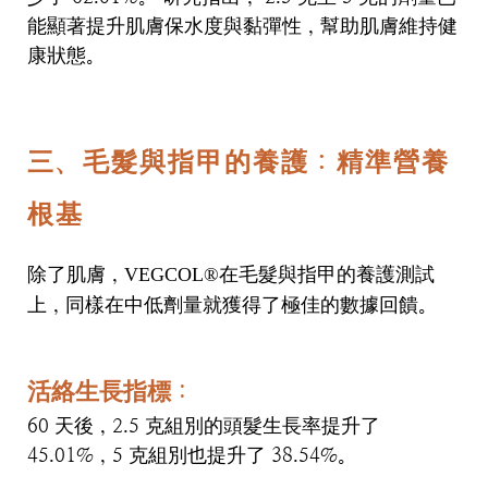
能顯著提升肌膚保水度與黏彈性，幫助肌膚維持健
康狀態。
三、毛髮與指甲的養護：精準營養
根基
除了肌膚，
在毛髮與指甲的養護測試
VEGCOL®
上，同樣在中低劑量就獲得了極佳的數據回饋。
活絡生長指標
：
60
天後，
2.5
克組別的頭髮生長率提升了
45.01%
，
5
克組別也提升了
38.54%
。