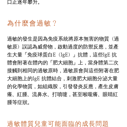
口正逐年攀升。
為什麼會過敏？
過敏的發生是因為免疫系統將原本無害的物質（過
敏原）誤認為威脅物，啟動過度的防禦反應，並產
生大量「免疫球蛋白
E
（
IgE
）」抗體，
這些
IgE
抗
體會附著在體內的「肥大細胞」上，當身體第二次
接觸到相同的過敏原時，過敏原會與這些附著在肥
大細胞上的
IgE
抗體結合，
刺激肥大細胞分泌大量
的化學物質，如組織胺，引發發炎反應，產生皮膚
癢、紅腫、流鼻水、打噴嚏，甚至喉嚨癢、眼睛紅
腫等症狀。
過敏體質兒童可能面臨的成長問題