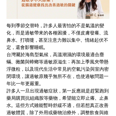
每到季節交替時，許多人最害怕的不是氣溫的變
化，而是過敏帶來的各種困擾，不僅皮膚發癢、流
鼻水、打噴嚏，甚至注意力難以集中、情緒起伏不
定，還會影響睡眠。
台灣屬於海島型氣候，高溫潮濕的環境最適合塵
蟎、黴菌與蟑螂等過敏原滋生；再加上季風夾帶懸
浮微粒，以及現代生活中常見的空氣污染與室內密
閉環境，讓過敏原幾乎無所不在，也使過敏問題一
年比一年更嚴重。
許多人一旦出現過敏症狀，第一反應就是趕緊跑到
藥局購買抗組織胺等藥物，希望能立即止癢、止鼻
水。這些方式雖能暫時舒緩不適，但若想真正改善
過敏體質，除了外用或藥物治療外，調整飲食與維