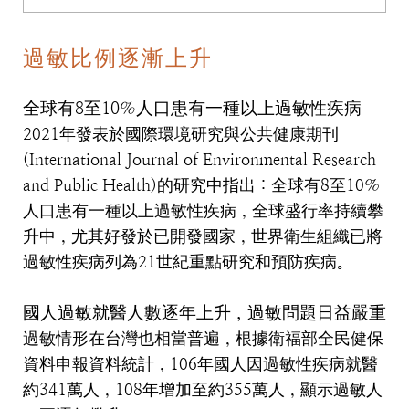
過敏比例逐漸上升
全球有
8
至
10
％人口患有一種以上過敏性疾病
2021
年發表於國際環境研究與公共健康期刊
(International Journal of Environmental Research
and Public Health)
的研究中指出：全球有
8
至
10
％
人口患有一種以上過敏性疾病，全球盛行率持續攀
升中，尤其好發於已開發國家，世界衛生組織已將
過敏性疾病列為
21
世紀重點研究和預防疾病。
國人過敏就醫人數逐年上升，過敏問題日益嚴重
過敏情形在台灣也相當普遍，根據衛福部全民健保
資料申報資料統計，
106
年國人因過敏性疾病就醫
約
341
萬人，
108
年增加至約
355
萬人，顯示過敏人