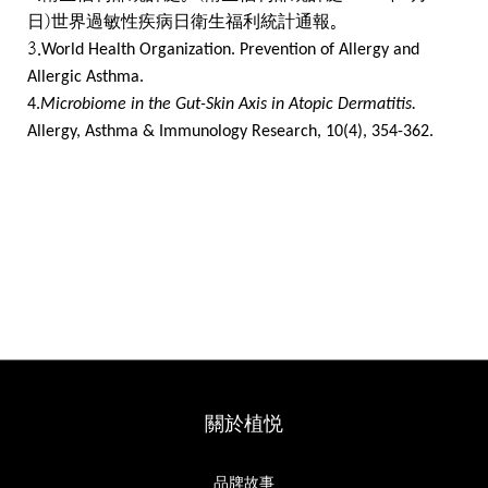
日
)
世界過敏性疾病日衛生福利統計通報。
3.
World Health Organization. Prevention of Allergy and
Allergic Asthma.
4.
Microbiome in the Gut-Skin Axis in Atopic Dermatitis.
Allergy, Asthma & Immunology Research, 10(4), 354-362.
關於植悦
品牌故事