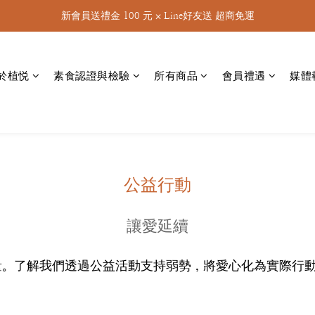
新會員送禮金 100 元 ⨉ Line好友送 超商免運
於植悦
素食認證與檢驗
所有商品
會員禮遇
媒體
公益行動
讓愛延續
。了解我們透過公益活動支持弱勢，將愛心化為實際行