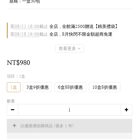
  規格：一盒30包
至
08/11 16:00
截止
全店，全館滿2500贈送【精美禮袋】
至
08/18 19:00
截止
全店，8月快閃不限金額超商免運
查看更多
NT$980
項目
: 1盒
1盒
3盒9折優惠
6盒88折優惠
10盒8折優惠
數量
以優惠價加購商品
(最多 1 件)