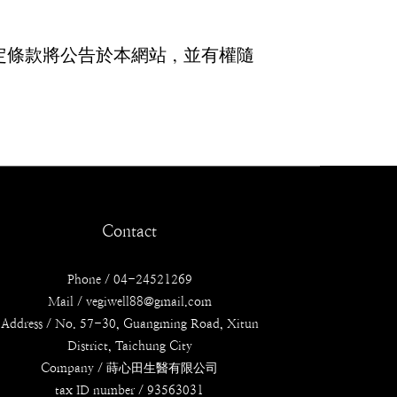
定條款將公告於本網站，並有權隨
Contact
Phone / 04-24521269
Mail / vegiwell88@gmail.com
Address / No. 57-30, Guangming Road, Xitun
District, Taichung City
Company / 蒔心田生醫有限公司
tax ID number / 93563031