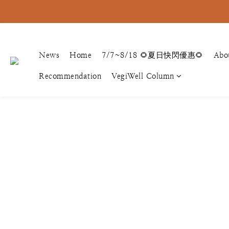
News
Home
7/7~8/18 🌻夏日快閃優惠🌻
Abo
Recommendation
VegiWell Column